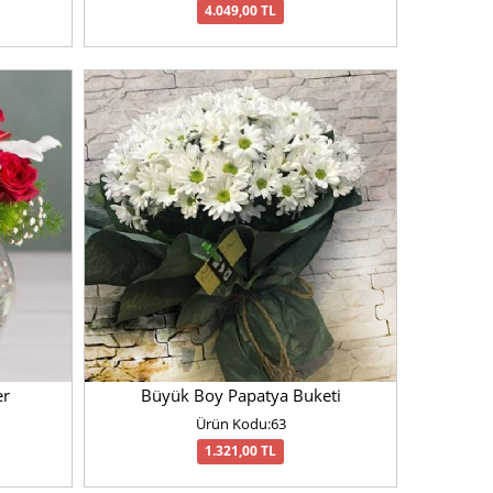
4.049,00 TL
er
Büyük Boy Papatya Buketi
Ürün Kodu:63
1.321,00 TL