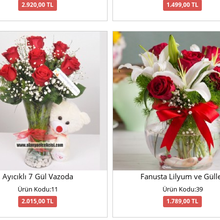
2.920,00 TL
1.499,00 TL
Ayıcıklı 7 Gül Vazoda
Fanusta Lilyum ve Güll
Ürün Kodu:11
Ürün Kodu:39
2.015,00 TL
1.789,00 TL