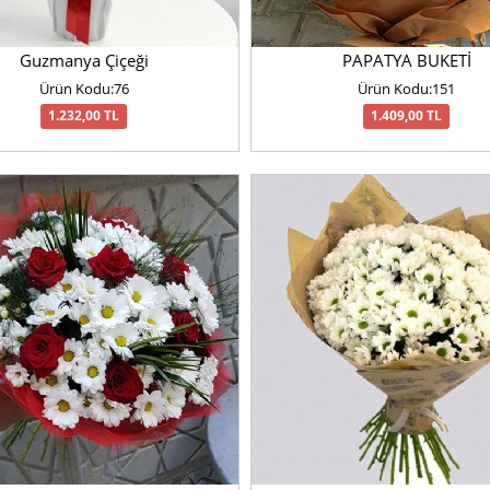
Guzmanya Çiçeği
PAPATYA BUKETİ
Ürün Kodu:76
Ürün Kodu:151
1.232,00 TL
1.409,00 TL